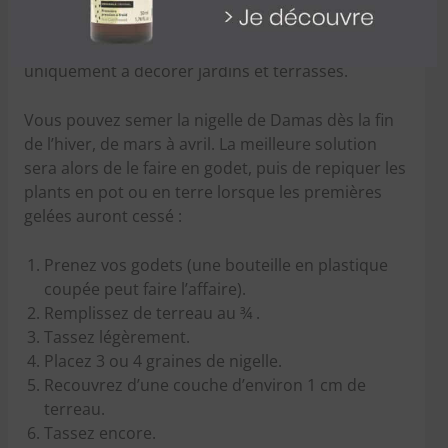
Son nom scientifique est
Nigella damascena
, ou
nigelle de Damas, ses fleurs sont bleues et elle sert
uniquement à décorer jardins et terrasses.
Vous pouvez semer la nigelle de Damas dès la fin
de l’hiver, de mars à avril. La meilleure solution
sera alors de le faire en godet, puis de repiquer les
plants en pot ou en terre lorsque les premières
gelées auront cessé :
Prenez vos godets (une bouteille en plastique
coupée peut faire l’affaire).
Remplissez de terreau au ¾ .
Tassez légèrement.
Placez 3 ou 4 graines de nigelle.
Recouvrez d’une couche d’environ 1 cm de
terreau.
Tassez encore.