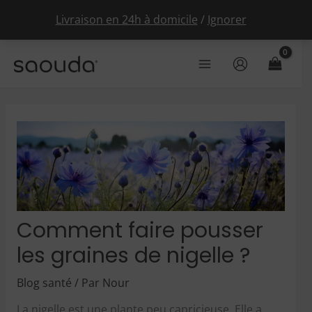
Livraison en 24h à domicile
/
Ignorer
Aller
au
Main
contenu
Menu
Comment faire pousser
les graines de nigelle ?
Blog santé
/ Par
Nour
La nigelle est une plante peu capricieuse. Elle a