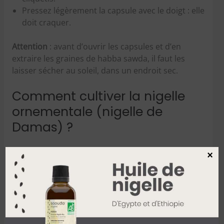
Pressez légèrement la capsule avec le doigt : elle
doit craquer.
Attention
: avant d’ouvrir les capsules et d’en
extraire les graines de habba sawda, il faut les
laisser sécher au soleil, dans un endroit sec.
Comment cultiver la nigelle
ornementale (nigelle de
Damas) ?
Cette nigelle décorative, contrairement à la nigelle
×
cultivée citée plus haut, ne se mange pas. Ses
graines sont toxiques, ce ne sont donc pas elles
qui sont utilisées en cuisine, dans la médecine
traditionnelle orientale ou comme remède
prophétique.