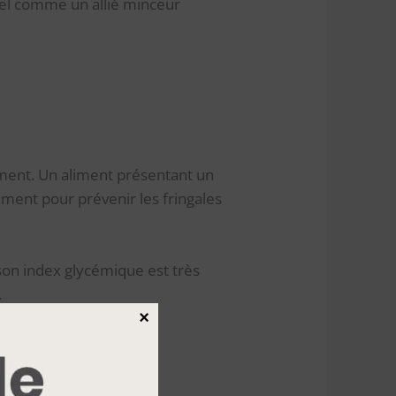
iel comme un allié minceur
ément. Un aliment présentant un
ment pour prévenir les fringales
son index glycémique est très
.
×
ier.