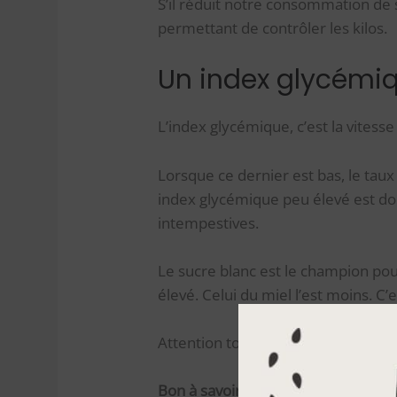
S’il réduit notre consommation de
permettant de contrôler les kilos.
Un index glycémi
L’index glycémique, c’est la vitesse
Lorsque ce dernier est bas, le ta
index glycémique peu élevé est don
intempestives.
Le sucre blanc est le champion pou
élevé. Celui du miel l’est moins. C’
Attention toutefois à contrôler l’i
Bon à savoir :
l’indice glycémique le