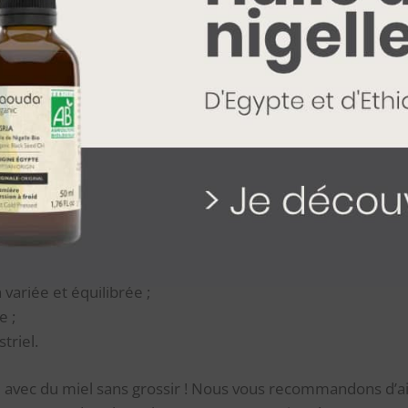
même !
e miel ne fait pas grossir. Toutefois, il reste un aliment 
otre ligne.
 naturels comme nous le disions plus tôt, ces derniers d
ossir :
variée et équilibrée ;
e ;
triel.
é avec du miel sans grossir ! Nous vous recommandons d’ai