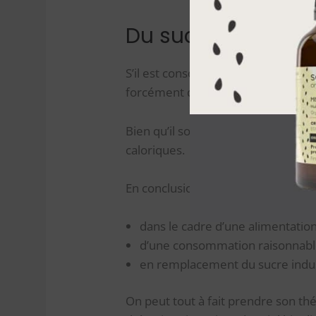
Du sucre quand 
S’il est consommé avec modération, l
forcément des conséquences sur n
Bien qu’il soit composé de sucres
caloriques.
En conclusion, le miel ne fait pas gr
dans le cadre d’une alimentation 
d’une consommation raisonnabl
en remplacement du sucre indus
On peut tout à fait prendre son th