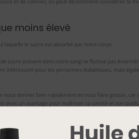
 sucre et de calories, on peut décemment considérer le m
que moins élevé
 à laquelle le sucre est absorbé par notre corps.
ux de sucre présent dans notre sang ne fluctue pas énorm
c intéressant pour les personnes diabétiques, mais égale
r nous donner faim rapidement et nous faire grossir, car 
est donc un avantage pour maîtriser sa satiété et son poids
ndex glycémique de votre miel en fonction de sa variété.
 plus faible revient au miel d’acacia et au miel de châtaign