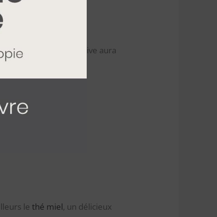
sucré, et sa prise excessive aura
emeurent tout de même
lleurs le
thé miel
, un délicieux