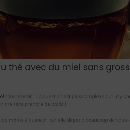
u thé avec du miel sans grossi
el
sans grossir ? La question est plus complexe qu’il n’y paraî
n thé sans prendre de poids !
ut de même à nuancer, car elle dépend beaucoup de votre 