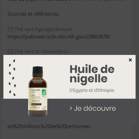
Sources et références
[1] Thé vert hypoglycémiant :
https://pubmed.ncbi.nlm.nih.gov/23803878/
[2] Thé vert et cholestérol :
https://onlinelibrary.wiley.com/doi/full/10.1038/ob
×
y.2007.176
[3] Édulcorants et risques de cancer
:
https://presse.inserm.fr/la-consommation-
dedulcorants-serait-associee-a-un-risque-accru-
de-
cancer/45022/#:~:text=Les%20%C3%A9dulcorants
%20permettent%20de%20r%C3%A9duire,par%20d
es%20millions%20de%20personnes.