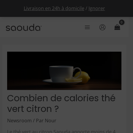
Livraison en 24h à domicile
/
Ignorer
Aller
au
Main
contenu
Menu
Combien de calories thé
vert citron ?
Newsroom
/ Par
Nour
Le thé vert au citron Saouda apporte moins de 4