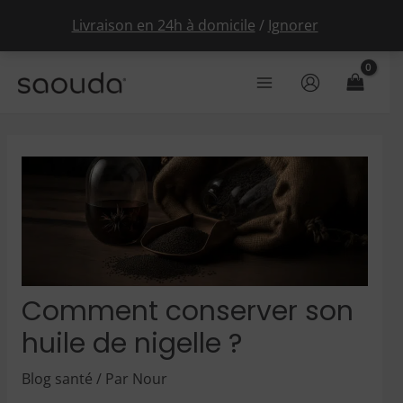
Livraison en 24h à domicile
/
Ignorer
Aller
au
Main
contenu
Menu
Comment conserver son
huile de nigelle ?
Blog santé
/ Par
Nour