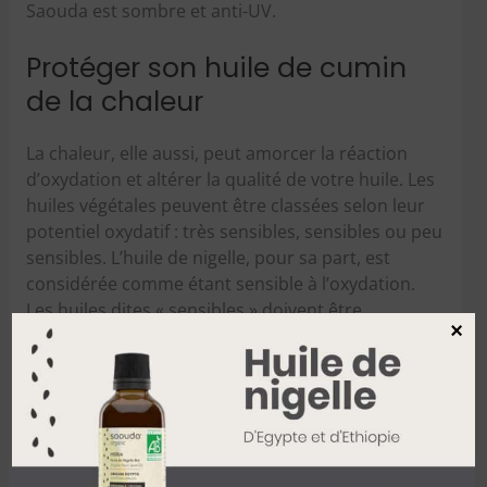
Saouda est sombre et anti-UV.
Protéger son huile de cumin
de la chaleur
La chaleur, elle aussi, peut amorcer la réaction
d’oxydation et altérer la qualité de votre huile. Les
huiles végétales peuvent être classées selon leur
potentiel oxydatif : très sensibles, sensibles ou peu
sensibles. L’huile de nigelle, pour sa part, est
considérée comme étant sensible à l’oxydation.
Les huiles dites « sensibles » doivent être
×
conservées dans un endroit frais (<20 °C), et
toujours à l’abri de l’air et de la lumière comme
nous l’avons mentionné précédemment.
Par ailleurs, la chaleur entraîne l’évaporation des
composés volatils ainsi que la dégradation de