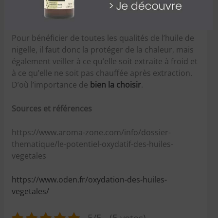
certains principes actifs, notamment
les vitamines
et les enzymes.
Pour bénéficier de toutes les qualités de l’huile de
nigelle, il faut donc la protéger de la chaleur, mais
également veiller à ce qu’elle soit extraite à froid et
à ce qu’elle ne soit pas chauffée après extraction.
D’où l’importance de
bien la choisir
.
Sources et références
https://www.aroma-zone.com/info/dossier-
thematique/le-potentiel-oxydatif-des-huiles-
vegetales
https://www.oden.fr/oxydation-des-huiles-
vegetales/
5/5 - (5 votes)