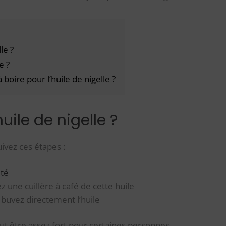
le ?
e ?
oire pour l’huile de nigelle ?
ile de nigelle ?
uivez ces étapes :
ité
z une cuillère à café de cette huile
buvez directement l’huile
ut être assez fort pour certaines personnes.