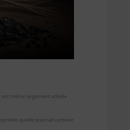
et est même largement utilisée
opriétés qu’elle pourrait contenir