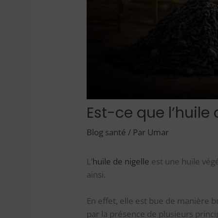
Est-ce que l’huile 
Blog santé
/ Par
Umar
L’
huile de nigelle
est une huile vég
ainsi.
En effet, elle est bue de manière b
par la présence de plusieurs princ