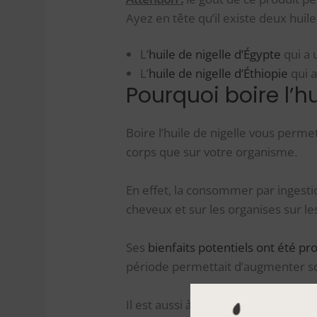
Ayez en tête qu’il existe deux huile
L’
huile de nigelle d’Égypte
qui a
L’
huile de nigelle d’Éthiopie
qui a
Pourquoi boire l’hu
Boire l’huile de nigelle vous permet
corps que sur votre organisme.
En effet, la consommer par ingesti
cheveux et sur les organises sur les
Ses
bienfaits potentiels ont été pr
période permettait d’augmenter son 
Il est aussi à noter que la prise d