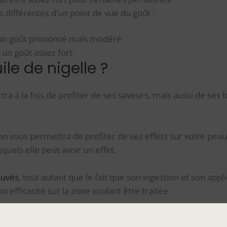
s différentes d’un point de vue du goût :
 un goût prononcé mais modéré
 un goût assez fort
ile de nigelle ?
tra à la fois de profiter de ses saveurs, mais aussi de ses b
on vous permettra de profiter de ses effets sur votre peau
quels elle peut avoir un effet.
ouvés
, tout autant que le fait que son ingestion et son app
efficacité sur la zone voulant être traitée.
e l’huile de nigelle est plus simple par son aspect liquide