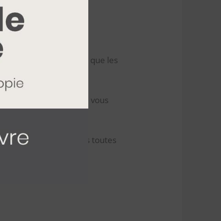
qu’elle est en poudre.
de nigelle ?
te huile à cause du fait que les
ir pour vous assurer que vous
ofiter de la nigelle sous toutes