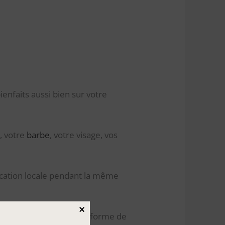
ienfaits aussi bien sur votre
, votre
barbe
, votre visage, vos
lication locale pendant la même
×
 que de la consommer sous forme de