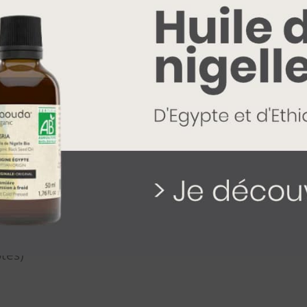
sage soit facilité par son conditionnement en gélules lors
 maximum à boire pour l’huile 
allaitantes ainsi que les enfants ne devraient pas boire cet
ntre-indications de la consommation de l’huile de cumin no
, nous vous conseillons 1 à 3 cuillères par jour. Afin de pr
que en ligne
.
otes)