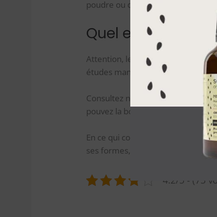
poudre ou de graine; bien que le do
Quel est le dosage
Attention, les femmes enceintes et 
études manquent à leur sujet.
Consultez notre article sur les co
pouvez la boire tranquillement.
En ce qui concerne la dose maximale
ses formes, découvrez notre
bouti
4.2/5 - (73 v