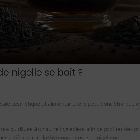
de nigelle se boit ?
étale cosmétique et alimentaire, elle peut donc être bue 
rute ou diluée à un autre ingrédient afin de profiter des pr
ipes actifs comme la thymoquinone et la nigellone.